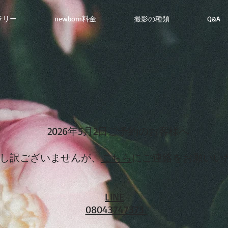
ャラリー
newborn料金
撮影の種類
Q&A
2026年5月2日ご予約のお客様へ
申し訳ございませんが、
こちら
にご連絡をお願いい
LINE
08043747373