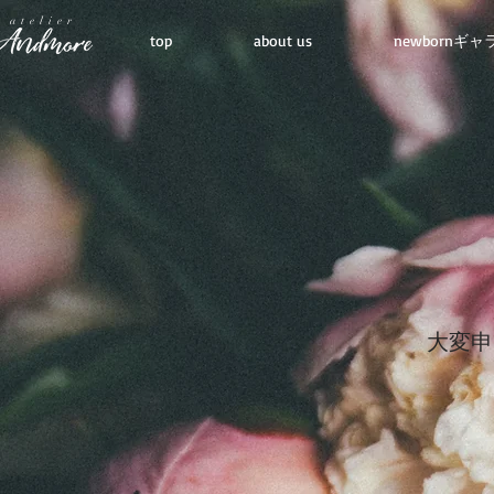
atelier
top
about us
newbornギ
​大変